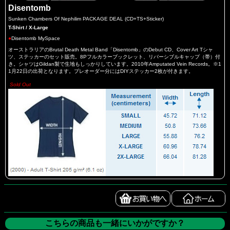
Disentomb
Sunken Chambers Of Nephilim PACKAGE DEAL (CD+TS+Sticker)
T-Shirt / X-Large
●
Disentomb MySpace
オーストラリアのBrutal Death Metal Band「Disentomb」のDebut CD、Cover Art Tシャ
ツ、ステッカーのセット販売。8Pフルカラーブックレット、リバーシブルキャップ（帯）付
き。シャツはGildan製で生地もしっかりしています。2010年Amputated Vein Records。※1
1月22日の出荷となります。プレオーダー分にはDIYステッカー2枚が付きます。
Sold Out
こちらの商品も一緒にいかがですか？