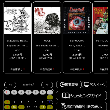
SKELETAL REM ...
MULL
SEPUDURA
FETAL DOMI
Legions Of The ...
The Sound Of Me ...
Kill It, Tortur ...
PoliOinktiko
MCD
CD
CD-R
CD
1,800円
2,000円
2,000円
2,000
（税込1,980円）
（税込2,200円）
（税込2,200円）
（税込2,2
※在庫残り
2
※在庫残り
3
※在庫残り
2
※在庫残