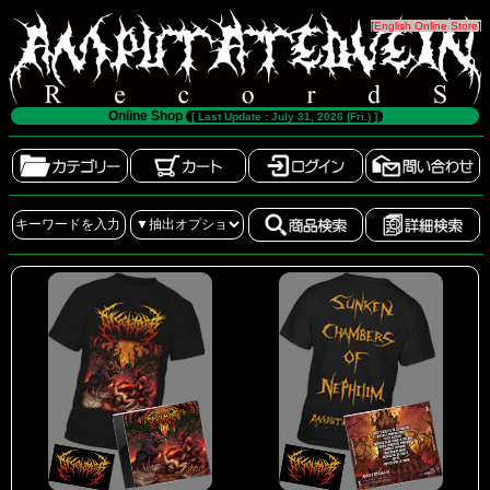
[
English Online Store
]
Online Shop
[ Last Update : July 31, 2026 (Fri.) ]