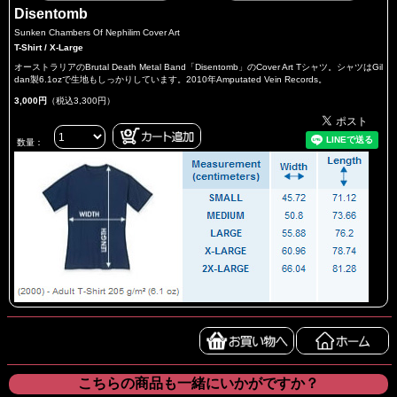
Disentomb
Sunken Chambers Of Nephilim Cover Art
T-Shirt / X-Large
オーストラリアのBrutal Death Metal Band「Disentomb」のCover Art Tシャツ。シャツはGil
dan製6.1ozで生地もしっかりしています。2010年Amputated Vein Records。
3,000円
（税込3,300円）
数量：
こちらの商品も一緒にいかがですか？