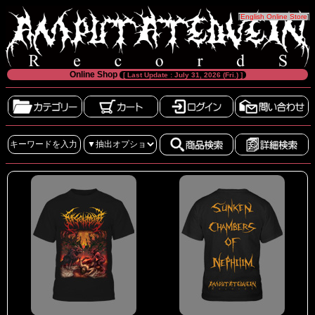
[
English Online Store
]
Online Shop
[ Last Update : July 31, 2026 (Fri.) ]