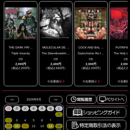
THE DARK PRI ...
MOLECULAR DE ...
COCK AND BAL ...
PUTRIFIED 
Triple Insanity
The Disembowelm ...
Sadochismo Re-I ...
The Holy Lan
CD
CD
CD
CD
2,000円
2,400円
2,000円
2,000
（税込2,200円）
（税込2,640円）
（税込2,200円）
（税込2,2
.
※在庫残り
2
※在庫残り
3
※在庫残