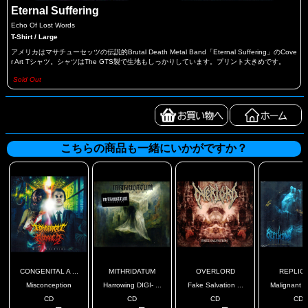
Eternal Suffering
Echo Of Lost Words
T-Shirt / Large
アメリカはマサチューセッツの伝説的Brutal Death Metal Band「Eternal Suffering」のCove
r Art Tシャツ。シャツはThe GTS製で生地もしっかりしています。プリント大きめです。
Sold Out
こちらの商品も一緒にいかがですか？
CONGENITAL A ...
MITHRIDATUM
OVERLORD
REPLIC
Misconception
Harrowing DIGI- ...
Fake Salvation ...
Malignant Re
CD
CD
CD
CD