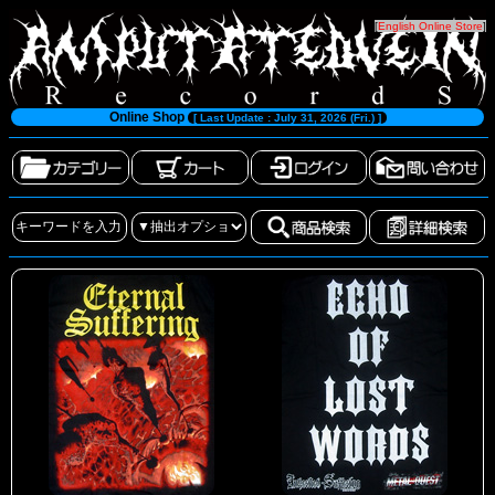
[
English Online Store
]
Online Shop
[ Last Update : July 31, 2026 (Fri.) ]