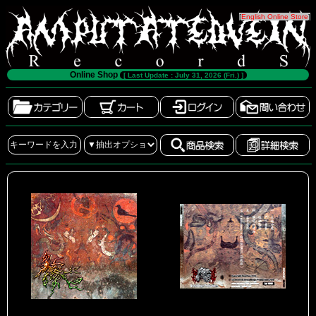
[
English Online Store
]
Online Shop
[ Last Update : July 31, 2026 (Fri.) ]