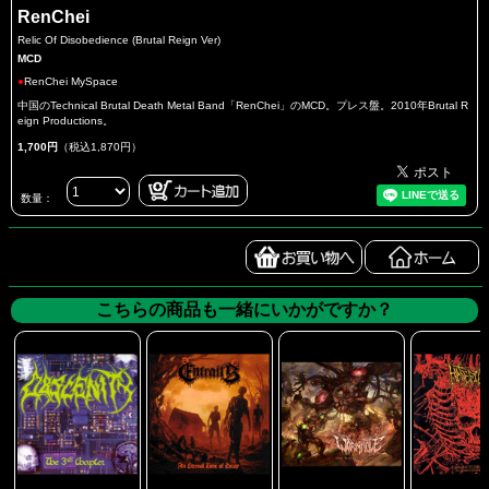
RenChei
Relic Of Disobedience (Brutal Reign Ver)
MCD
●
RenChei MySpace
中国のTechnical Brutal Death Metal Band「RenChei」のMCD。プレス盤。2010年Brutal R
eign Productions。
1,700円
（税込1,870円）
数量：
こちらの商品も一緒にいかがですか？