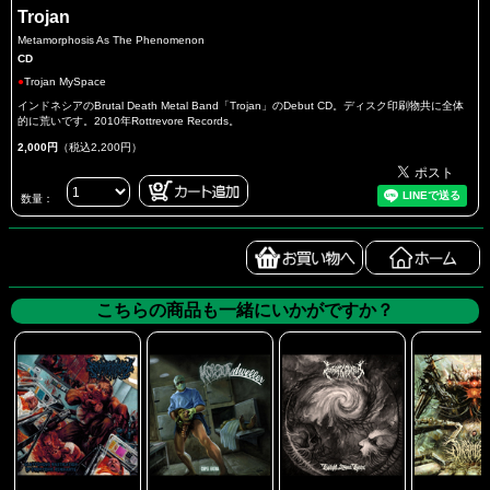
Trojan
Metamorphosis As The Phenomenon
CD
●
Trojan MySpace
インドネシアのBrutal Death Metal Band「Trojan」のDebut CD。ディスク印刷物共に全体
的に荒いです。2010年Rottrevore Records。
2,000円
（税込2,200円）
数量：
こちらの商品も一緒にいかがですか？