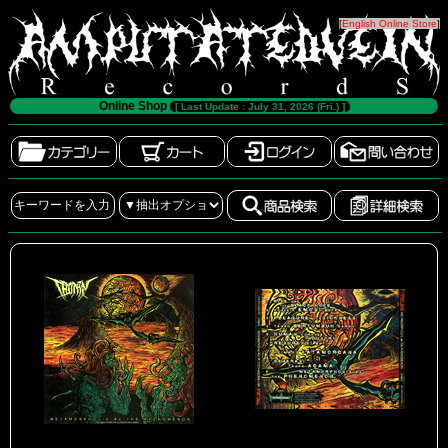
[
English Online Store
]
Online Shop
[ Last Update : July 31, 2026 (Fri.) ]