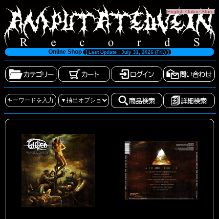
[
English Online Store
]
Online Shop
[ Last Update : July 31, 2026 (Fri.) ]