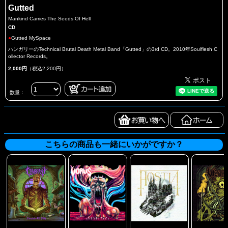
Gutted
Mankind Carries The Seeds Of Hell
CD
●
Gutted MySpace
ハンガリーのTechnical Brutal Death Metal Band「Gutted」の3rd CD。2010年Soulflesh C
ollector Records。
2,000円
（税込2,200円）
数量：
こちらの商品も一緒にいかがですか？