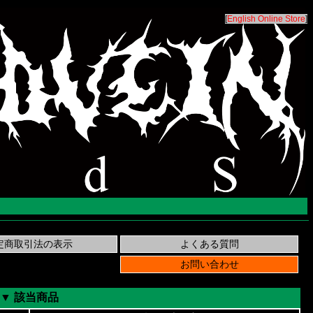
[
English Online Store
]
▼ 該当商品