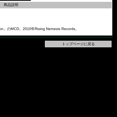
商品説明
rison」のMCD。2010年Rising Nemesis Records。