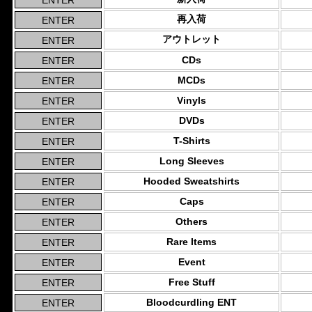
再入荷
アウトレット
CDs
MCDs
Vinyls
DVDs
T-Shirts
Long Sleeves
Hooded Sweatshirts
Caps
Others
Rare Items
Event
Free Stuff
Bloodcurdling ENT