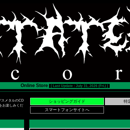
Online Store
[ Last Update : July 31, 2026 (Fri.) ]
スメタルのCD
い物をお楽しみくだ