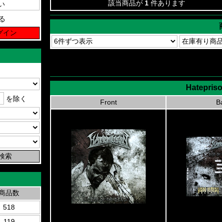
該当商品が
1
件あります
る
Hatepriso
を除く
Front
B
商品数
518
119