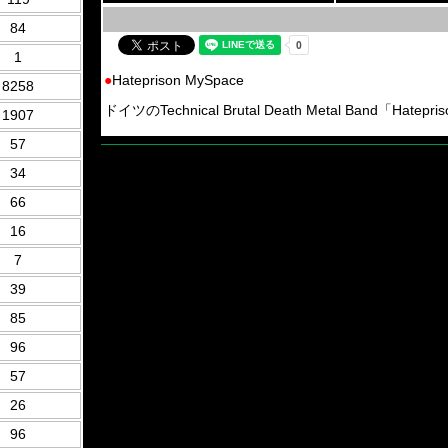
84
1
●
Hateprison MySpace
8258
ドイツのTechnical Brutal Death Metal Band「Hatep
1907
57
34
66
16
7
39
85
96
57
26
96