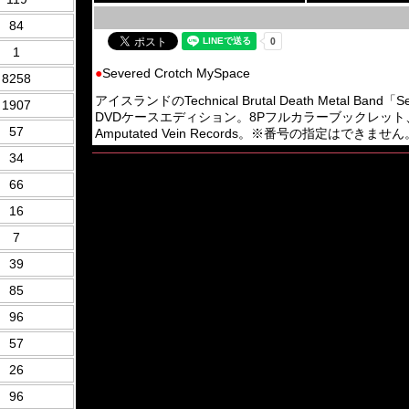
84
1
●
Severed Crotch MySpace
8258
アイスランドのTechnical Brutal Death Metal B
1907
DVDケースエディション。8Pフルカラーブックレット
57
Amputated Vein Records。※番号の指定はでき
34
66
16
7
39
85
96
57
26
96