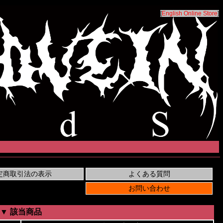
[
English Online Store
]
▼ 該当商品