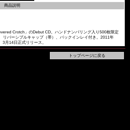
商品説明
and「Severed Crotch」のDebut CD。ハンドナンバリング入り500枚限定
、リバーシブルキャップ（帯）、バックインレイ付き。2011年
ません。3月14日正式リリース。