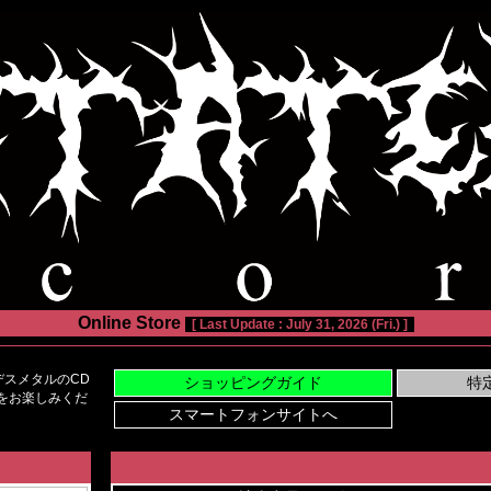
Online Store
[ Last Update : July 31, 2026 (Fri.) ]
スメタルのCD
い物をお楽しみくだ