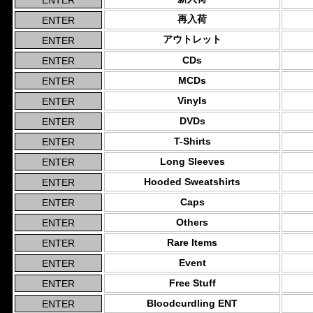
再入荷
アウトレット
CDs
MCDs
Vinyls
DVDs
T-Shirts
Long Sleeves
Hooded Sweatshirts
Caps
Others
Rare Items
Event
Free Stuff
Bloodcurdling ENT