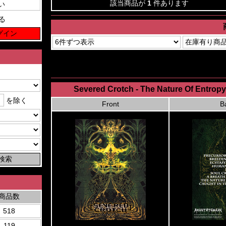
該当商品が
1
件あります
る
Severed Crotch - The Nature Of Entro
を除く
Front
B
商品数
518
119