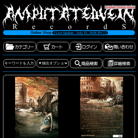
[
English Online Store
]
Online Shop
[ Last Update : July 31, 2026 (Fri.) ]