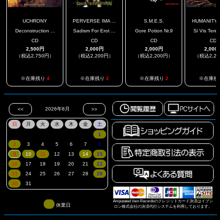
UCHRONY
PERVERSE IMA ...
S.M.E.S.
HUMANITY E
Deconstruction ...
Sadism For Erot ...
Gore Potion Nr.9
Si Vis Tere,
CD
CD
CD
CD
2,500円
2,000円
2,000円
2,000
（税込2,750円）
（税込2,200円）
（税込2,200円）
（税込2,2
※在庫残り
4
※在庫残り
2
※在庫残り
2
※在庫残
Amputated Vein Recordsのクレジットカード決済はイプシ
休業日
ロン株式会社の決済代行システムを利用しております。