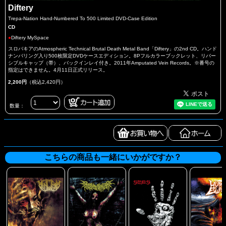
Diftery
Trepa-Nation Hand-Numbered To 500 Limited DVD-Case Edition
CD
●
Diftery MySpace
スロバキアのAtmospheric Technical Brutal Death Metal Band「Diftery」の2nd CD。ハンド
ナンバリング入り500枚限定DVDケースエディション。8Pフルカラーブックレット、リバー
シブルキャップ（帯）、バックインレイ付き。2011年Amputated Vein Records。※番号の
指定はできません。4月11日正式リリース。
2,200円
（税込2,420円）
数量：
こちらの商品も一緒にいかがですか？