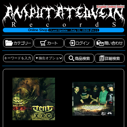
[
English Online Store
]
Online Shop
[ Last Update : July 31, 2026 (Fri.) ]