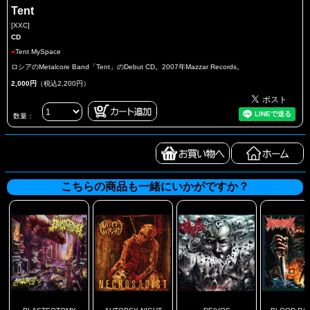
Tent
[XXC]
CD
●
Tent MySpace
ロシアのMetalcore Band「Tent」のDebut CD。2007年Mazzar Records。
2,000円
（税込2,200円）
数量：
こちらの商品も一緒にいかがですか？