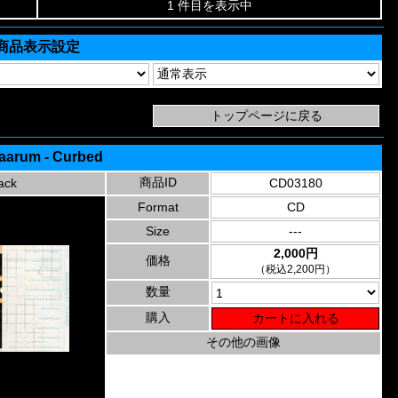
1 件目を表示中
商品表示設定
caarum - Curbed
商品ID
ack
CD03180
Format
CD
Size
---
2,000円
価格
（税込2,200円）
数量
購入
その他の画像