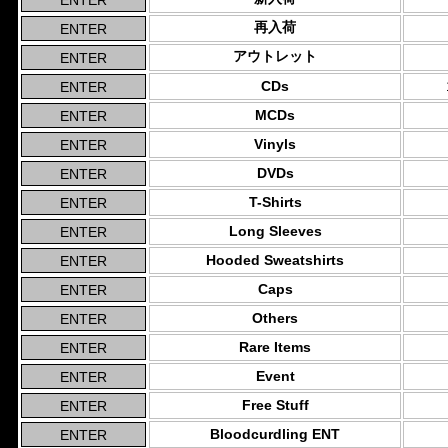
再入荷
アウトレット
CDs
MCDs
Vinyls
DVDs
T-Shirts
Long Sleeves
Hooded Sweatshirts
Caps
Others
Rare Items
Event
Free Stuff
Bloodcurdling ENT