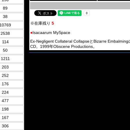
89
38
※在庫残り
5
10769
●
Isacaarum MySpace
2538
Ex-Negligent Collateral CollapseとBizarre E
114
CD。1999年Obscene Productions。
50
1211
203
252
176
224
477
198
167
306