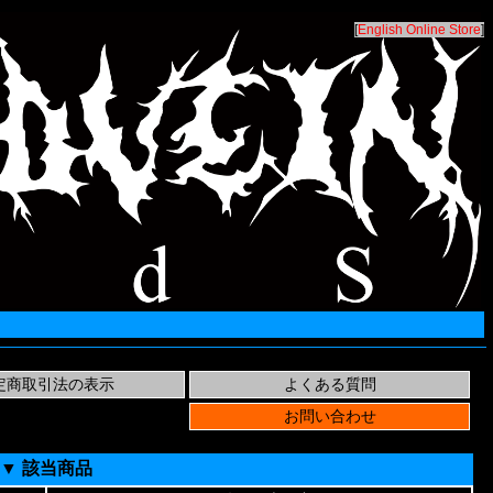
[
English Online Store
]
▼ 該当商品