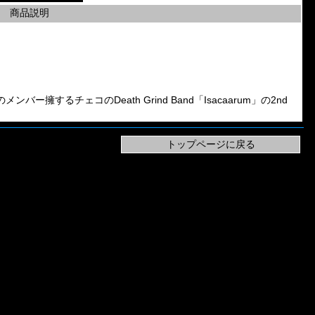
商品説明
mbalmingのメンバー擁するチェコのDeath Grind Band「Isacaarum」の2nd