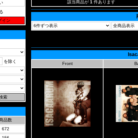
該当商品が
1
件あります
る
Isa
を除く
Front
B
商品数
672
156