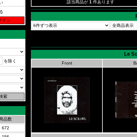
該当商品が
1
件あります
る
Le Sc
を除く
Front
B
商品数
672
156