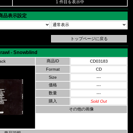
1 件目を表示中
商品表示設定
rawl - Snowblind
商品ID
ack
CD03183
Format
CD
Size
---
価格
---
数量
---
購入
Sold Out
その他の画像