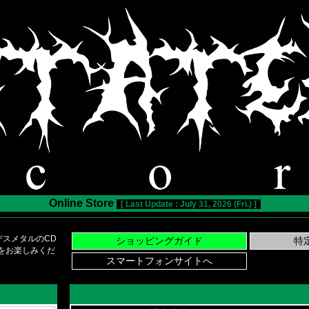
Online Store
[ Last Update : July 31, 2026 (Fri.) ]
スメタルのCD
い物をお楽しみくだ