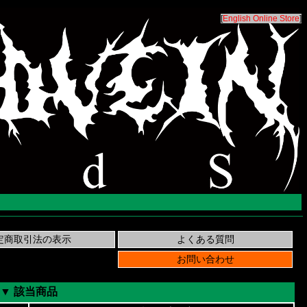
[
English Online Store
]
▼ 該当商品