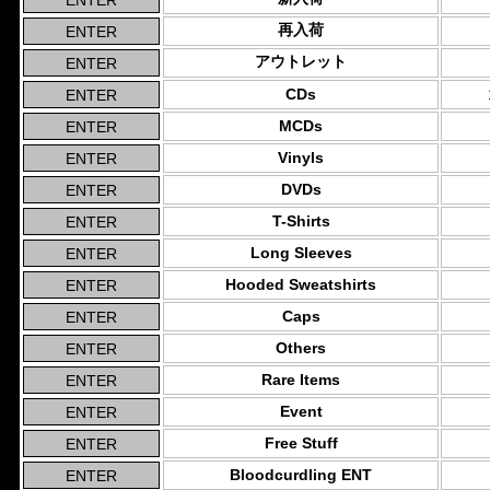
再入荷
アウトレット
CDs
MCDs
Vinyls
DVDs
T-Shirts
Long Sleeves
Hooded Sweatshirts
Caps
Others
Rare Items
Event
Free Stuff
Bloodcurdling ENT