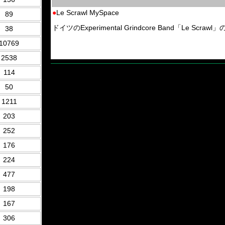
●
Le Scrawl MySpace
89
ドイツのExperimental Grindcore Band「Le Scrawl」
38
10769
2538
114
50
1211
203
252
176
224
477
198
167
306