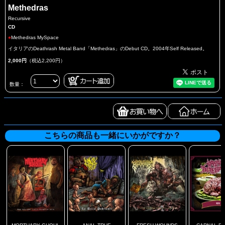
Methedras
Recursive
CD
●
Methedras MySpace
イタリアのDeathrash Metal Band「Methedras」のDebut CD。2004年Self Released。
2,000円
（税込2,200円）
数量：
こちらの商品も一緒にいかがですか？