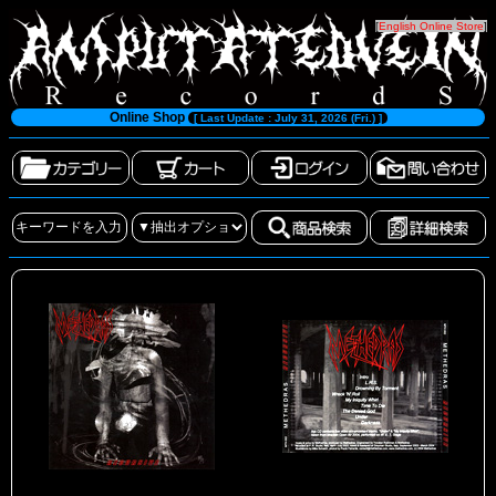
[
English Online Store
]
Online Shop
[ Last Update : July 31, 2026 (Fri.) ]