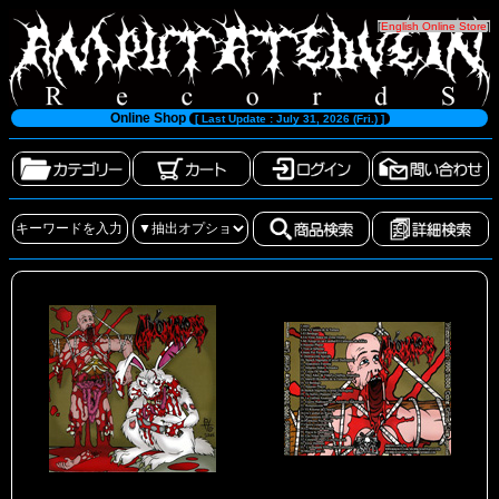
[
English Online Store
]
Online Shop
[ Last Update : July 31, 2026 (Fri.) ]