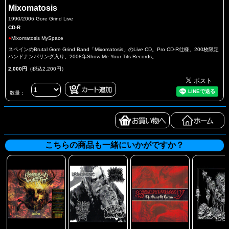
Mixomatosis
1990/2006 Gore Grind Live
CD-R
●
Mixomatosis MySpace
スペインのBrutal Gore Grind Band「Mixomatosis」のLive CD。Pro CD-R仕様。200枚限定
ハンドナンバリング入り。2008年Show Me Your Tits Records。
2,000円
（税込2,200円）
数量：
こちらの商品も一緒にいかがですか？