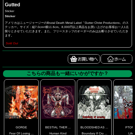
Gutted
Sticker
Sticker
アメリカはニュージャージーのBrutal Death Metal Label「Gutter Christ Productions」のス
テッカー。サイズ：縦7.0cm×横11.6cm。8,000円以上商品をお買い上げのお客様お一人1点
限りとさせていただきます。また、フリースタッフのオーダーのみはお断りさせていただき
ます。
Sold Out
こちらの商品も一緒にいかがですか？
GORGE
BESTIAL THER ...
BLOODSHED AS ...
PTOM
Fear Of Losing ...
Human Kind
Boundary If Cru ...
Life