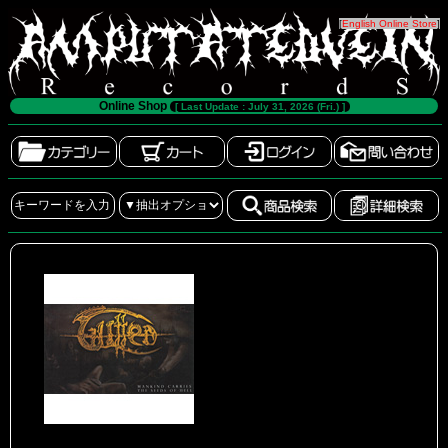
[
English Online Store
]
Online Shop
[ Last Update : July 31, 2026 (Fri.) ]