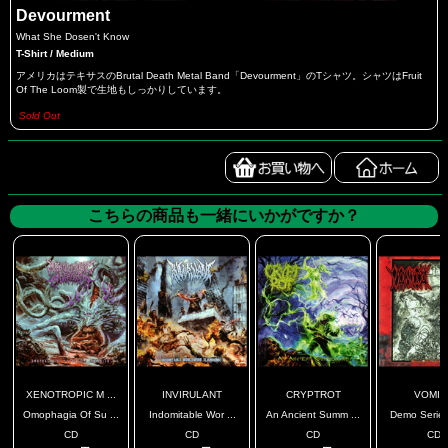
Devourment
What She Dosen't Know
T-Shirt / Medium
アメリカはテキサスのBrutal Death Metal Band「Devourment」のTシャツ。シャツはFruit
Of The Loom製で生地もしっかりしています。
Sold Out
こちらの商品も一緒にいかがですか？
XENOTROPIC M ...
INVIRULANT
CRYPTROT
VOMIT
Omophagia Of Su ...
Indomitable Wor ...
An Ancient Summ ...
Demo Series 
CD
CD
CD
CD