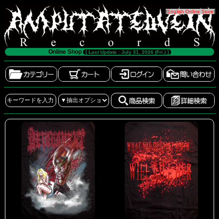
[
English Online Store
]
Online Shop
[ Last Update : July 31, 2026 (Fri.) ]