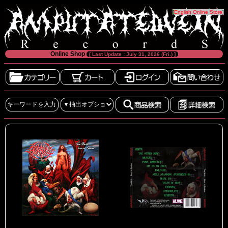
[
English Online Store
]
Online Shop
[ Last Update : July 31, 2026 (Fri.) ]