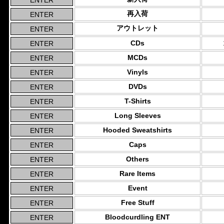
再入荷
アウトレット
CDs
MCDs
Vinyls
DVDs
T-Shirts
Long Sleeves
Hooded Sweatshirts
Caps
Others
Rare Items
Event
Free Stuff
Bloodcurdling ENT