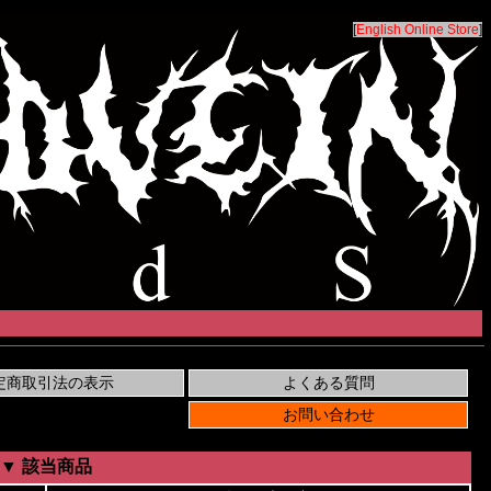
[
English Online Store
]
▼ 該当商品