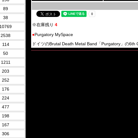
89
38
※在庫残り
4
10769
●
Purgatory MySpace
2538
ドイツのBrutal Death Metal Band「Purgatory」の6th
114
50
1211
203
252
176
224
477
198
167
306