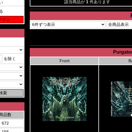
該当商品が
1
件あります
る
Purgato
を除く
Front
B
商品数
672
156