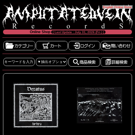
[
English Online Store
]
Online Shop
[ Last Update : July 31, 2026 (Fri.) ]