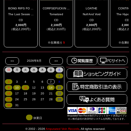
BONG RIPS FO ...
CORPSEFUCKIN ...
LOATHE
CONTIN
The Last Sessio ...
Tomatized
Null And Void
The Hypot
CD
CD
CD
CD
2,000円
2,100円
2,000円
2,000
（税込2,200円）
（税込2,310円）
（税込2,200円）
（税込2,2
.
.
※在庫残り
5
※在庫残
Amputated Vein Recordsのクレジットカード決済はイプシ
休業日
ロン株式会社の決済代行システムを利用しております。
© 2002 - 2026
Amputated Vein Records
.
All rights reserved.