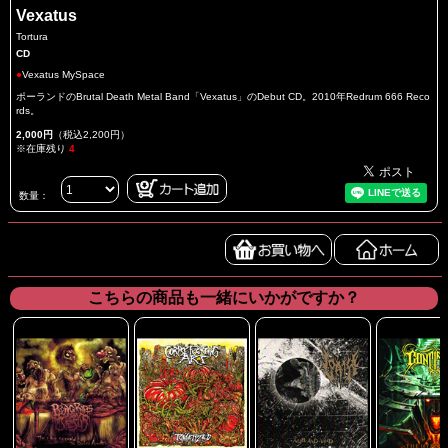
Vexatus
Tortura
CD
●
Vexatus MySpace
ポーランドのBrutal Death Metal Band「Vexatus」のDebut CD。2010年Redrum 666 Reco
rds。
2,000円
（税込2,200円）
※在庫残り
4
数量：
こちらの商品も一緒にいかがですか？