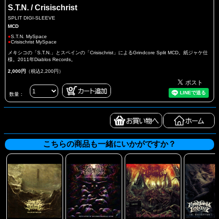
S.T.N. / Crisischrist
SPLIT DIGI-SLEEVE
MCD
●
S.T.N. MySpace
●
Crisischrist MySpace
メキシコの「S.T.N.」とスペインの「Crisischrist」によるGrindcore Split MCD。紙ジャケ仕
様。2011年Diablos Records。
2,000円
（税込2,200円）
数量：
こちらの商品も一緒にいかがですか？