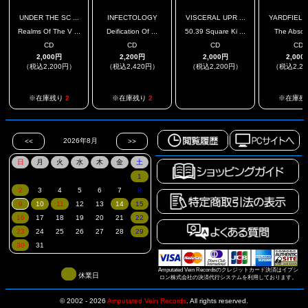
UNDER THE SC ...
INFECTOLOGY
VISCERAL UPR ...
YARDFIELD 
Realms Of The V ...
Deification Of ...
50.39 Square Ki ...
The Absor
CD
CD
CD
CD
2,000円
2,200円
2,000円
2,000
（税込2,200円）
（税込2,420円）
（税込2,200円）
（税込2,2
.
※在庫残り
2
※在庫残り
2
※在庫残
Amputated Vein Recordsのクレジットカード決済はイプシ
休業日
ロン株式会社の決済代行システムを利用しております。
© 2002 - 2026
Amputated Vein Records
.
All rights reserved.