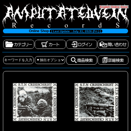
[
English Online Store
]
Online Shop
[ Last Update : July 31, 2026 (Fri.) ]