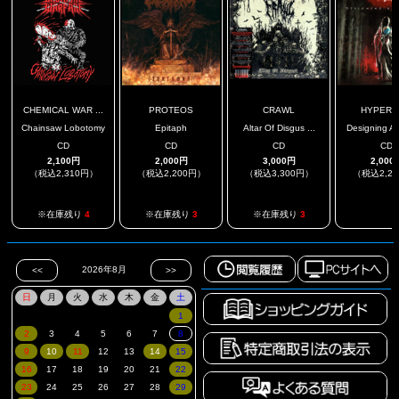
CHEMICAL WAR ...
PROTEOS
CRAWL
HYPER
Chainsaw Lobotomy
Epitaph
Altar Of Disgus ...
Designing Ap
CD
CD
CD
CD
2,100円
2,000円
3,000円
2,000
（税込2,310円）
（税込2,200円）
（税込3,300円）
（税込2,2
.
※在庫残り
4
※在庫残り
3
※在庫残り
3