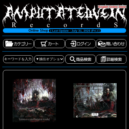
[
English Online Store
]
Online Shop
[ Last Update : July 31, 2026 (Fri.) ]