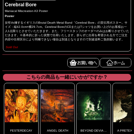
Cerebral Bore
Maniacal Miscreation A3 Poster
Poster
女性Vo擁するイギリスのBrutal Death Metal Band「Cerebral Bore」の宣伝用ポスター。サ
イズ：縦42.0cm×横29.7cm。Cerebral BoreのCDまたはTシャツをお買い上げのお客様お一
人1点限りとさせていただきます。また、フリースタッフのオーダーのみはお断りさせていた
だきます。※基本的に折った状態で出荷いたします。折らずに出荷を希望される方でご注文
内容や出荷区分により同梱できない場合は別送となりますので別途送料ご負担願います。
Sold Out
こちらの商品も一緒にいかがですか？
FESTERDECAY
ANGEL DEATH
BEYOND DEVIA ...
A PRETEXT 