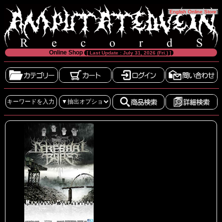
[
English Online Store
]
Online Shop
[ Last Update : July 31, 2026 (Fri.) ]