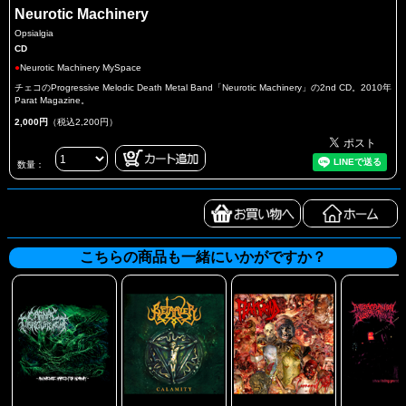
Neurotic Machinery
Opsialgia
CD
●
Neurotic Machinery MySpace
チェコのProgressive Melodic Death Metal Band「Neurotic Machinery」の2nd CD。2010年
Parat Magazine。
2,000円
（税込2,200円）
数量：
こちらの商品も一緒にいかがですか？