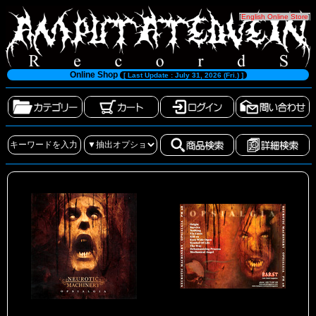
[
English Online Store
]
Online Shop
[ Last Update : July 31, 2026 (Fri.) ]