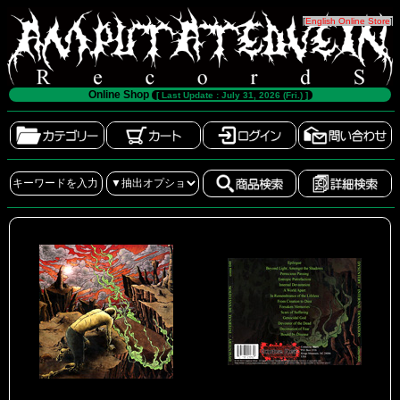
[
English Online Store
]
Online Shop
[ Last Update : July 31, 2026 (Fri.) ]