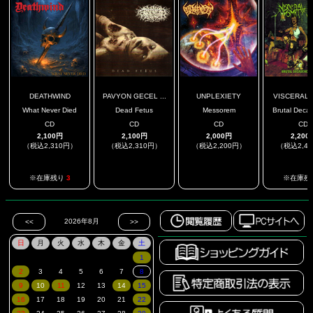
DEATHWIND
PAVYON GECEL ...
UNPLEXIETY
VISCERAL 
What Never Died
Dead Fetus
Messorem
Brutal Decad
CD
CD
CD
CD
2,100円
2,100円
2,000円
2,200
（税込2,310円）
（税込2,310円）
（税込2,200円）
（税込2,4
.
.
※在庫残り
3
※在庫残