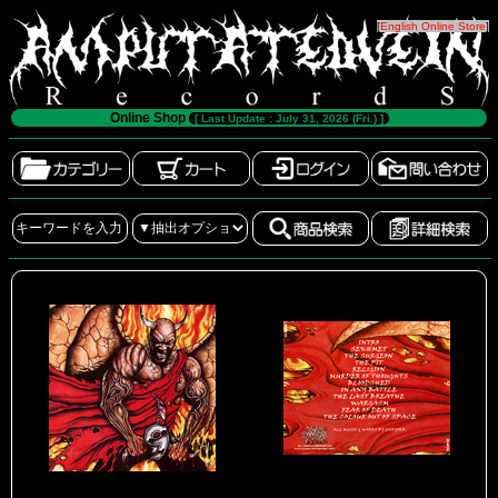
[
English Online Store
]
Online Shop
[ Last Update : July 31, 2026 (Fri.) ]