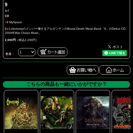
9
S/T
CD
●
9 MySpace
Ex-Lobotomyのメンバー擁するアルゼンチンのBrutal Death Metal Band「9」のDebut CD。
2009年War Chaos Music。
2,000円
（税込2,200円）
数量：
こちらの商品も一緒にいかがですか？