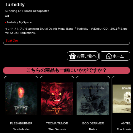
Turbidity
Suffering Of Human Decapitated
CD
●
Turbidity MySpace
インドネシアのSlamming Brutal Death Metal Band「Turbidity」のDebut CD。2011年Extre
me Souls Productions。
Sold Out
こちらの商品も一緒にいかがですか？
FLESHBURNER
TROMA TUMOR
GOD DEFAMER
ANTIGA
Deathdealer
The Genesis
Relics
The Insolent