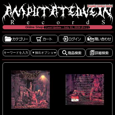
[
English Online Store
]
Online Shop
[ Last Update : July 31, 2026 (Fri.) ]