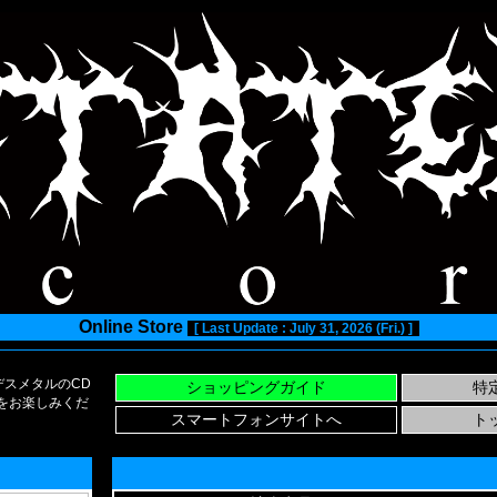
Online Store
[ Last Update : July 31, 2026 (Fri.) ]
スメタルのCD
い物をお楽しみくだ