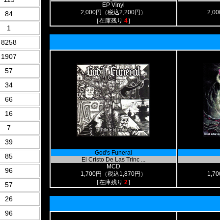
EP Vinyl
2,000円（税込2,200円）
2,0
84
［在庫残り
4
］
1
8258
1907
57
34
66
16
7
39
God's Funeral
85
El Cristo De Las Trinc ...
MCD
96
1,700円（税込1,870円）
1,7
［在庫残り
2
］
57
26
96