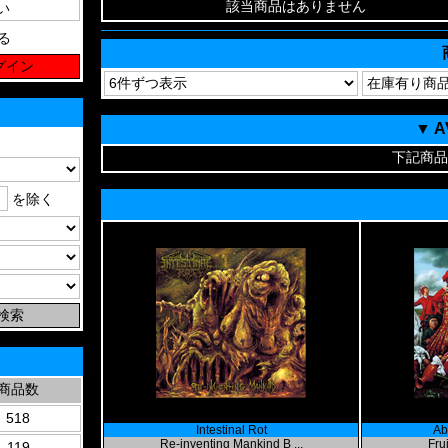
該当商品はありません
る
▼ 
下記商品
を除く
商品数
518
Intestinal Rot
Abr
Re-inventing Mankind B ...
Frui
119