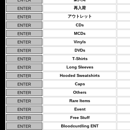
再入荷
アウトレット
CDs
MCDs
Vinyls
DVDs
T-Shirts
Long Sleeves
Hooded Sweatshirts
Caps
Others
Rare Items
Event
Free Stuff
Bloodcurdling ENT