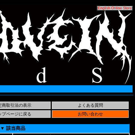
[
English Online Store
]
▼ 該当商品