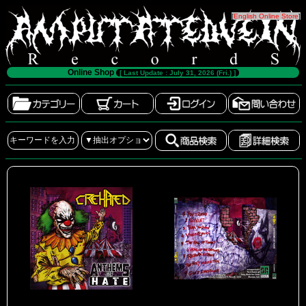
[
English Online Store
]
Online Shop
[ Last Update : July 31, 2026 (Fri.) ]