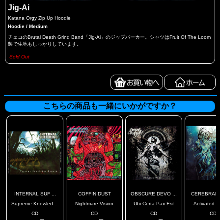
Jig-Ai
Katana Orgy Zip Up Hoodie
Hoodie / Medium
チェコのBrutal Death Grind Band「Jig-Ai」のジップパーカー。シャツはFruit Of The Loom
製で生地もしっかりしています。
Sold Out
こちらの商品も一緒にいかがですか？
INTERNAL SUF ...
COFFIN DUST
OBSCURE DEVO ...
CEREBRAL T
Supreme Knowled ...
Nightmare Vision
Ubi Certa Pax Est
Activated Hy
CD
CD
CD
CD