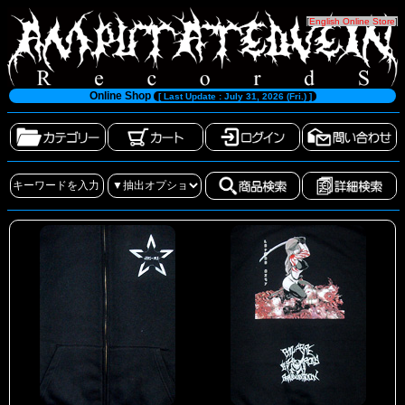
[
English Online Store
]
Online Shop
[ Last Update : July 31, 2026 (Fri.) ]