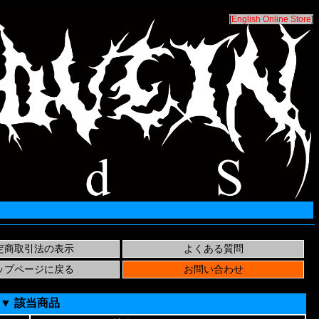
[
English Online Store
]
▼ 該当商品