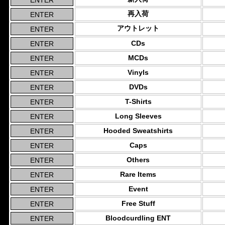
再入荷
アウトレット
CDs
MCDs
Vinyls
DVDs
T-Shirts
Long Sleeves
Hooded Sweatshirts
Caps
Others
Rare Items
Event
Free Stuff
Bloodcurdling ENT