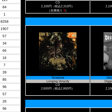
CD
2,100円（税込2,310円）
2,1
84
［在庫残り
3
］
1
8258
1907
57
34
66
16
7
39
Teratoma
Dec
85
Longing Voracity
Diggi
CD
96
2,600円（税込2,860円）
2,1
57
26
96