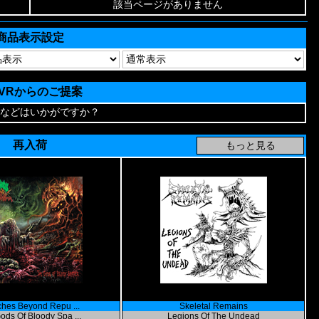
該当ページがありません
商品表示設定
AVRからのご提案
などはいかがですか？
再入荷
hes Beyond Repu ...
Skeletal Remains
ods Of Bloody Spa ...
Legions Of The Undead