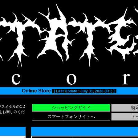
Online Store
[ Last Update : July 31, 2026 (Fri.) ]
スメタルのCD
い物をお楽しみくだ