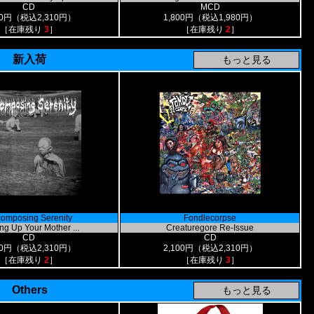
CD
MCD
00円（税込2,310円）
1,800円（税込1,980円）
［在庫残り
3
］
［在庫残り
2
］
新入荷
omposing Serenity
Fondlecorpse
ng Up Your Mother ...
Creaturegore Re-Issue
CD
CD
00円（税込2,310円）
2,100円（税込2,310円）
［在庫残り
2
］
［在庫残り
3
］
Others