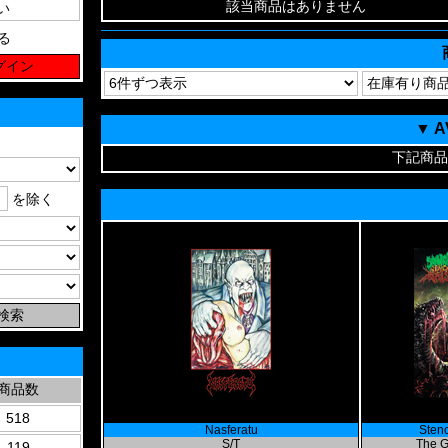
該当商品はありません
る
▼ 
下記商品
を除く
商品数
518
Nasferatu
Stenc
S/T
The G
119