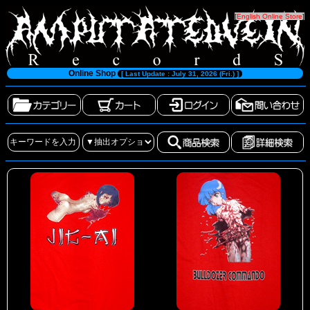
[
English Online Store
]
Online Shop
[ Last Update : July 31, 2026 (Fri.) ]