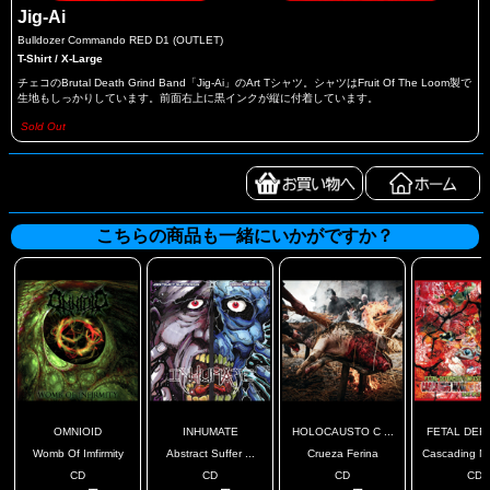
Jig-Ai
Bulldozer Commando RED D1 (OUTLET)
T-Shirt / X-Large
チェコのBrutal Death Grind Band「Jig-Ai」のArt Tシャツ。シャツはFruit Of The Loom製で
生地もしっかりしています。前面右上に黒インクが縦に付着しています。
Sold Out
こちらの商品も一緒にいかがですか？
OMNIOID
INHUMATE
HOLOCAUSTO C ...
FETAL DEFO
Womb Of Imfirmity
Abstract Suffer ...
Crueza Ferina
Cascading Mo
CD
CD
CD
CD