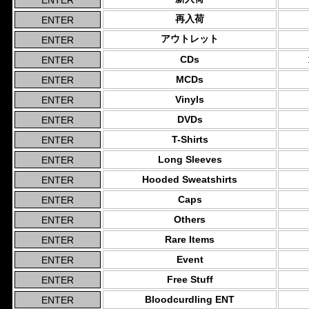
再入荷
アウトレット
CDs
MCDs
Vinyls
DVDs
T-Shirts
Long Sleeves
Hooded Sweatshirts
Caps
Others
Rare Items
Event
Free Stuff
Bloodcurdling ENT