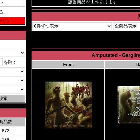
該当商品が
1
件あります
る
Amputated - Garglin
を除く
Front
B
商品数
672
156