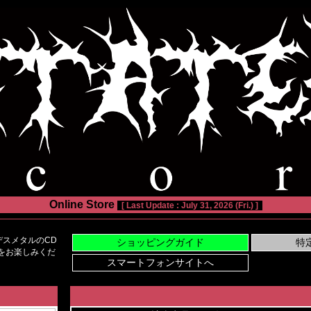
Online Store
[ Last Update : July 31, 2026 (Fri.) ]
スメタルのCD
い物をお楽しみくだ