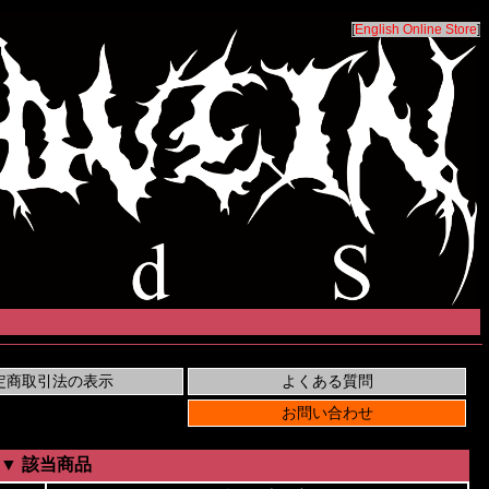
[
English Online Store
]
▼ 該当商品