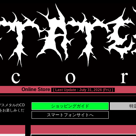
Online Store
[ Last Update : July 31, 2026 (Fri.) ]
スメタルのCD
い物をお楽しみくだ