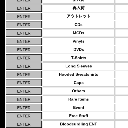
再入荷
アウトレット
CDs
MCDs
Vinyls
DVDs
T-Shirts
Long Sleeves
Hooded Sweatshirts
Caps
Others
Rare Items
Event
Free Stuff
Bloodcurdling ENT