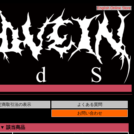
[
English Online Store
]
▼ 該当商品