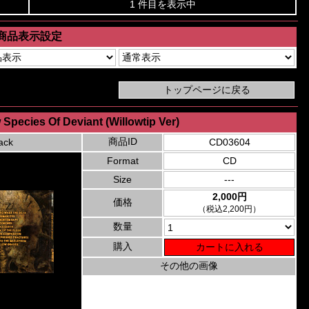
1 件目を表示中
商品表示設定
Species Of Deviant (Willowtip Ver)
商品ID
ack
CD03604
Format
CD
Size
---
2,000円
価格
（税込2,200円）
数量
購入
その他の画像