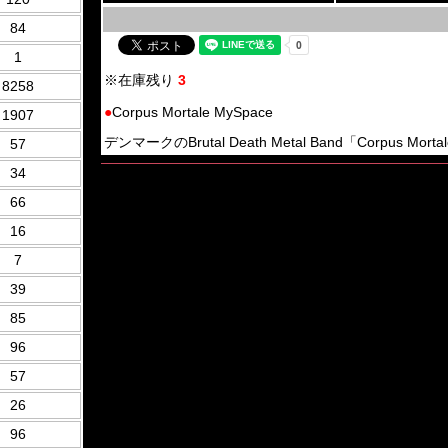
84
1
※在庫残り
3
8258
●
Corpus Mortale MySpace
1907
デンマークのBrutal Death Metal Band「Corpus Mo
57
34
66
16
7
39
85
96
57
26
96