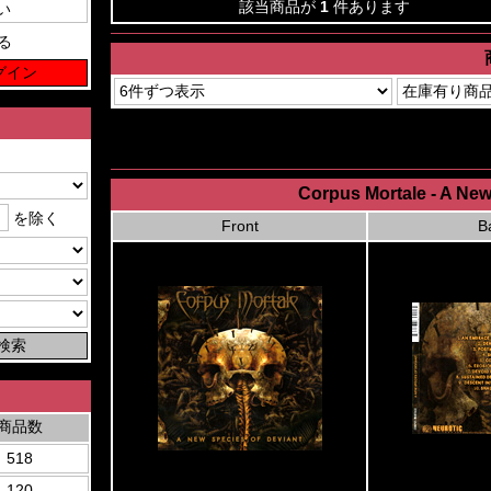
該当商品が
1
件あります
る
Corpus Mortale - A New 
を除く
Front
B
商品数
518
120