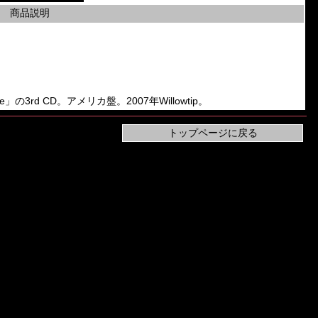
商品説明
rtale」の3rd CD。アメリカ盤。2007年Willowtip。