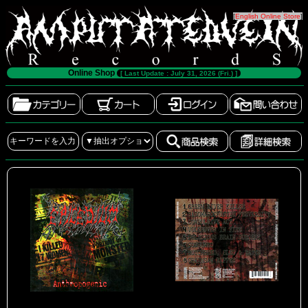
[
English Online Store
]
Online Shop
[ Last Update : July 31, 2026 (Fri.) ]