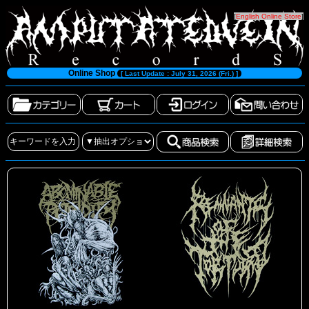
[
English Online Store
]
Online Shop
[ Last Update : July 31, 2026 (Fri.) ]