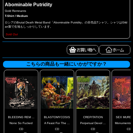
Abominable Putridity
Gold Remnants
T-Shirt / Medium
ロシアのBrutal Death Metal Band「Abominable Putridity」の非売品Tシャツ。シャツはGild
an製で生地もしっかりしています。
Sold Out
こちらの商品も一緒にいかがですか？
BLEEDING REM ...
BLASTOMYCOSIS
CREPITATION
SEX MURDE
None So Fucked
A Feast For The ...
Perpetual Devol ...
Monuments To
CD
CD
CD
CD