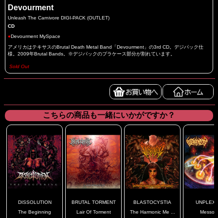
Devourment
Unleash The Carnivore DIGI-PACK (OUTLET)
CD
●
Devourment MySpace
アメリカはテキサスのBrutal Death Metal Band「Devourment」の3rd CD。デジパック仕
様。2009年Brutal Bands。※デジパックのプラケース部分が割れています。
Sold Out
こちらの商品も一緒にいかがですか？
DISSOLUTION
BRUTAL TORMENT
BLASTOCYSTIA
UNPLEXI
The Beginning
Lair Of Torment
The Harmonic Me ...
Messor