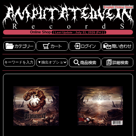
[
English Online Store
]
Online Shop
[ Last Update : July 31, 2026 (Fri.) ]