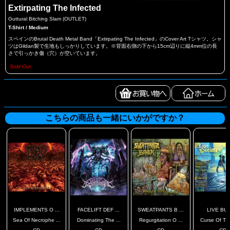
Extirpating The Infected
Guttural Bitching Slam (OUTLET)
T-Shirt / Medium
スペインのBrutal Death Metal Band「Extirpating The Infected」のCover Art Tシャツ。シャ
ツはGildan製で生地もしっかりしています。※背面右側の下から15cm辺りに縦4mm位の長
さで引っかき傷（穴）が空いています。
Sold Out
こちらの商品も一緒にいかがですか？
IMPLEMENTS O ...
FACELIFT DEF ...
SWEATPANTS B ...
LIVE BU
Sea Of Necrophe ...
Dominating The ...
Regurgitation O ...
Curse Of The