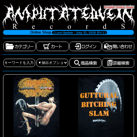
[
English Online Store
]
Online Shop
[ Last Update : July 31, 2026 (Fri.) ]