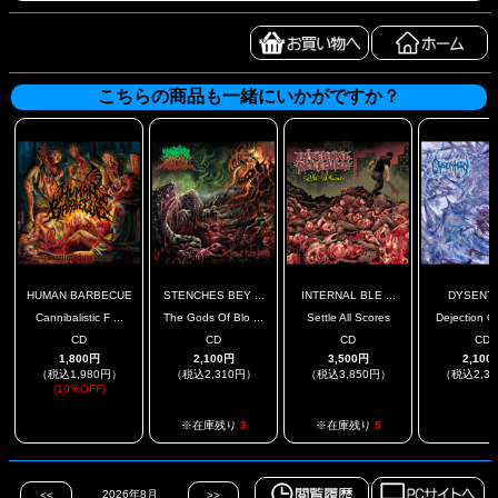
こちらの商品も一緒にいかがですか？
HUMAN BARBECUE
STENCHES BEY ...
INTERNAL BLE ...
DYSENT
Cannibalistic F ...
The Gods Of Blo ...
Settle All Scores
Dejection Ch
CD
CD
CD
CD
1,800円
2,100円
3,500円
2,100
（税込1,980円）
（税込2,310円）
（税込3,850円）
（税込2,3
(10%OFF)
.
.
※在庫残り
3
※在庫残り
5