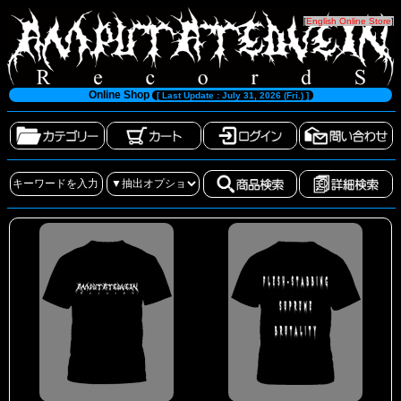
[
English Online Store
]
Online Shop
[ Last Update : July 31, 2026 (Fri.) ]