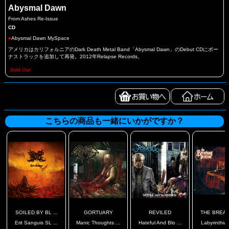
Abysmal Dawn
From Ashes Re-Issue
CD
●
Abysmal Dawn MySpace
アメリカはカリフォルニアのDark Death Metal Band「Abysmal Dawn」のDebut CDにボー
ナストラックを追加して再発。2012年Relapse Records。
Sold Out
こちらの商品も一緒にいかがですか？
SOILED BY BL ...
GORTUARY
REVILED
THE BREATH
Erit Sanguis SL ...
Manic Thoughts ...
Hateful And Blo ...
Labyrinthian