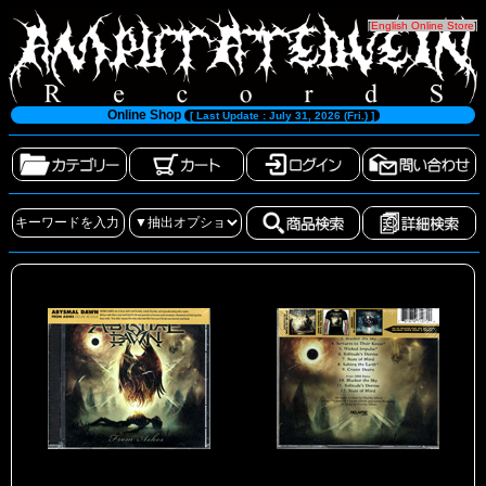
[
English Online Store
]
Online Shop
[ Last Update : July 31, 2026 (Fri.) ]