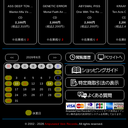
ASS DEEP TON ...
GENETIC ERROR
ABYSMAL PISS
KRAANI
Warrior Alfa Vs ...
Mortal Faith An ...
One With The Ro ...
Ten Acts Of 
CD
CD
CD
CD
2,100円
2,000円
2,000円
2,200
（税込2,310円）
（税込2,200円）
（税込2,200円）
（税込2,4
※在庫残り
2
※在庫残り
2
※在庫残り
4
※在庫残
Amputated Vein Recordsのクレジットカード決済はイプシ
休業日
ロン株式会社の決済代行システムを利用しております。
© 2002 - 2026
Amputated Vein Records
.
All rights reserved.