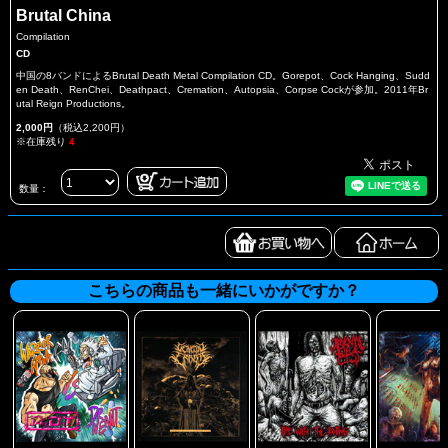
Brutal China
Compilation
CD
中国の8バンドによるBrutal Death Metal Compilation CD。Gorepot、Cock Hanging、Sudd
en Death、RenChei、Deathpact、Cremation、Autopsia、Corpse Cockが参加。2011年Br
utal Reign Productions。
2,000円
（税込2,200円）
※在庫残り
4
数量：
こちらの商品も一緒にいかがですか？