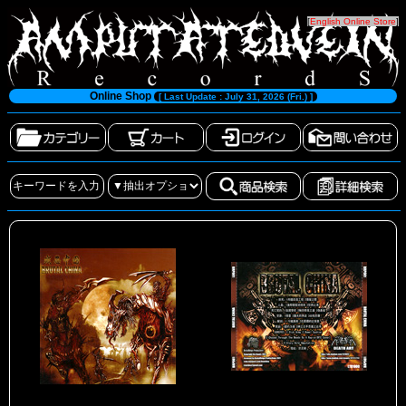
[
English Online Store
]
Online Shop
[ Last Update : July 31, 2026 (Fri.) ]