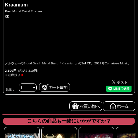
Kraanium
Post Mortal Coital Fixation
CD
ノルウェーのBrutal Death Metal Band「Kraanium」の3rd CD。2012年Comatose Music。
2,100円
（税込2,310円）
※在庫残り
3
数量：
こちらの商品も一緒にいかがですか？