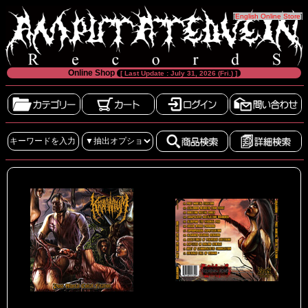
[
English Online Store
]
Online Shop
[ Last Update : July 31, 2026 (Fri.) ]