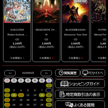
EXECUTER
DESECRATE TH ...
BLOODMESSIAH
PUTRID
Rotten Authorit ...
III
Denounce Your God
Mental Prola
CD
CD
CD
CD
2,100円
2,000円
2,000円
2,400
（税込2,310円）
（税込2,200円）
（税込2,200円）
（税込2,6
※在庫残り
1
※在庫残り
2
※在庫残り
4
※在庫残