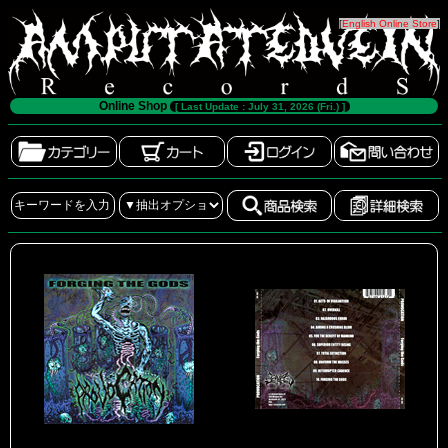
[
English Online Store
]
Online Shop
[ Last Update : July 31, 2026 (Fri.) ]