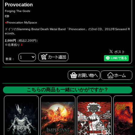
Provocation
Forging The Gods
CD
●
Provocation MySpace
ドイツのSlamming Brutal Death Metal Band「Provocation」の2nd CD。2012年Sevared R
ecords。
2,000円
（税込2,200円）
※在庫残り
3
数量：
こちらの商品も一緒にいかがですか？