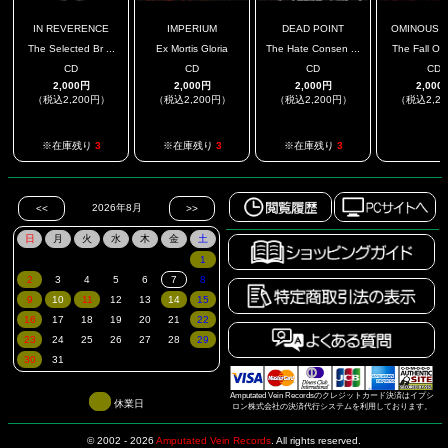
IN REVERENCE
IMPERIUM
DEAD POINT
OMINOUS SC
The Selected Br ...
Ex Mortis Gloria
The Hate Consen ...
The Fall Of 
CD
CD
CD
CD
2,000円
2,000円
2,000円
2,000
（税込2,200円）
（税込2,200円）
（税込2,200円）
（税込2,2
.
※在庫残り
3
※在庫残り
3
※在庫残り
3
Amputated Vein Recordsのクレジットカード決済はイプシ
休業日
ロン株式会社の決済代行システムを利用しております。
© 2002 - 2026
Amputated Vein Records
.
All rights reserved.