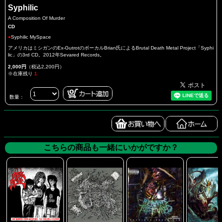
Syphilic
A Composition Of Murder
CD
●
Syphilic MySpace
アメリカはミシガンのEx-GutrotのボーカルBrian氏によるBrutal Death Metal Project「Syphi
lic」の3rd CD。2012年Sevared Records。
2,000円
（税込2,200円）
※在庫残り
1
数量：
こちらの商品も一緒にいかがですか？