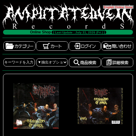
[
English Online Store
]
Online Shop
[ Last Update : July 31, 2026 (Fri.) ]