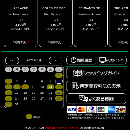
ASS ACHE
GOLEM OF GOR ...
REMNANTS OF ...
ORGIASTIC 
No More Formitr ...
The Ultimate To ...
Headless Sodomi ...
Perverse Car
CD
CD
CD
CD
3,000円
2,000円
2,000円
2,000
（税込3,300円）
（税込2,200円）
（税込2,200円）
（税込2,2
.
※在庫残り
2
※在庫残り
5
※在庫残
Amputated Vein Recordsのクレジットカード決済はイプシ
休業日
ロン株式会社の決済代行システムを利用しております。
© 2002 - 2026
Amputated Vein Records
.
All rights reserved.