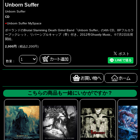
Unborn Suffer
Unborn Suffer
CD
●
Unborn Suffer MySpace
ポーランドのBrutal Slamming Death Grind Band「Unborn Suffer」の4th CD。8Pフルカラ
ーブックレット、リバーシブルキャップ（帯）付き。2012年Ghastly Music。※7月2日出荷
開始。
2,000円
（税込2,200円）
数量：
こちらの商品も一緒にいかがですか？