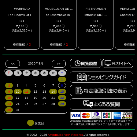
WARHEAD
MOLECULAR DE ...
FISTHAMMER
VERMICULAR
The Realms Of F ...
The Disembowelm ...
Infallible DIGI ...
Chapter Of T
CD
CD
CD
CD
2,100円
2,400円
2,900円
2,700
（税込2,310円）
（税込2,640円）
（税込3,190円）
（税込2,9
.
※在庫残り
3
※在庫残り
2
※在庫残
Amputated Vein Recordsのクレジットカード決済はイプシ
休業日
ロン株式会社の決済代行システムを利用しております。
© 2002 - 2026
Amputated Vein Records
.
All rights reserved.