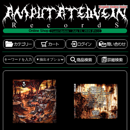
[
English Online Store
]
Online Shop
[ Last Update : July 31, 2026 (Fri.) ]