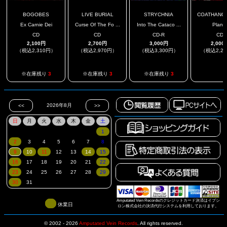
BOGOBES
LIVE BURIAL
STRYCHNIA
COATHANGER
Ex Carnie Dei
Curse Of The Fo ...
Into The Cataco ...
Plan 
CD
CD
CD-R
CD
2,100円
2,700円
3,000円
2,000
（税込2,310円）
（税込2,970円）
（税込3,300円）
（税込2,2
.
※在庫残り
3
※在庫残り
3
※在庫残り
3
Amputated Vein Recordsのクレジットカード決済はイプシ
休業日
ロン株式会社の決済代行システムを利用しております。
© 2002 - 2026
Amputated Vein Records
.
All rights reserved.