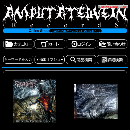
[
English Online Store
]
Online Shop
[ Last Update : July 31, 2026 (Fri.) ]