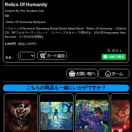
Relics Of Humanity
Guided By The Soulless Call
CD
●
Relics Of Humanity MySpace
ベラルーシのTechnical Slamming Brutal Death Metal Band「Relics Of Humanity」のDebut
CD。8Pフルカラーブックレット、リバーシブルキャップ(帯)付き。2012年Amputated Vein
Records。※7月2日出荷開始。
2,000円
（税込2,200円）
数量：
こちらの商品も一緒にいかがですか？