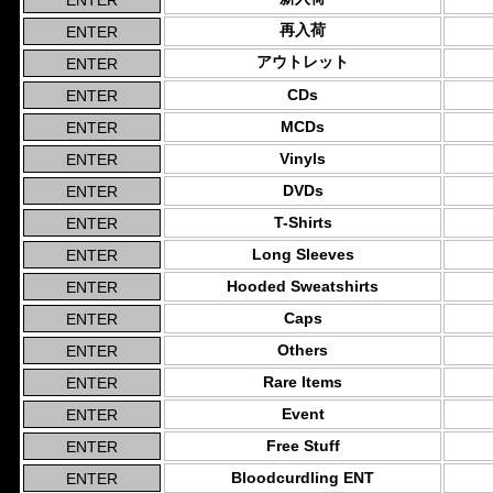
再入荷
アウトレット
CDs
MCDs
Vinyls
DVDs
T-Shirts
Long Sleeves
Hooded Sweatshirts
Caps
Others
Rare Items
Event
Free Stuff
Bloodcurdling ENT