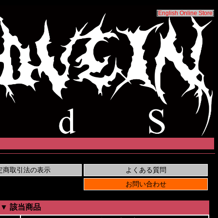
[
English Online Store
]
▼ 該当商品