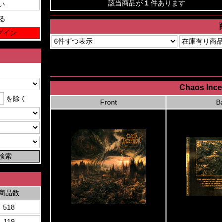
該当商品が
1
件あります
る
Chaos Ince
を除く
Front
B
商品数
518
119