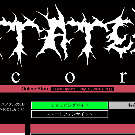
Online Store
[ Last Update : July 31, 2026 (Fri.) ]
スメタルのCD
い物をお楽しみくだ