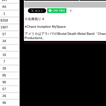
84
1
※在庫残り
4
8258
●
Chaos Inception MySpace
1907
アメリカはアラバマのBrutal Death Metal Band「Chao
57
Productions。
34
66
16
7
39
85
96
57
26
96