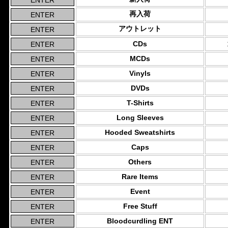
再入荷
アウトレット
CDs
MCDs
Vinyls
DVDs
T-Shirts
Long Sleeves
Hooded Sweatshirts
Caps
Others
Rare Items
Event
Free Stuff
Bloodcurdling ENT