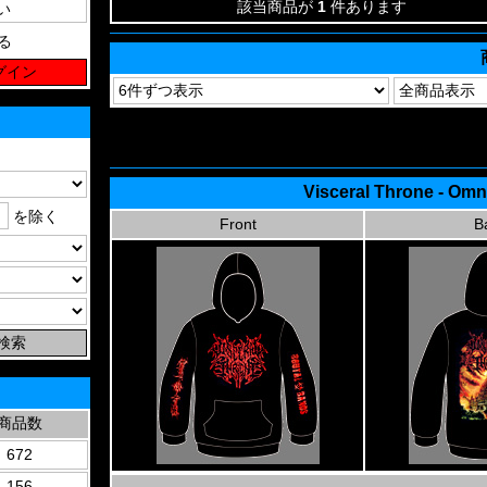
該当商品が
1
件あります
る
Visceral Throne - Omn
を除く
Front
B
商品数
672
156