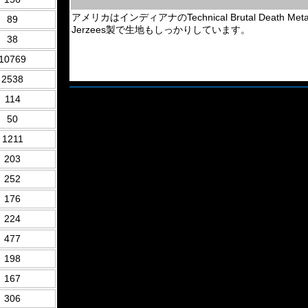
アメリカはインディアナのTechnical Brutal Death M
89
Jerzees製で生地もしっかりしています。
38
10769
2538
114
50
1211
203
252
176
224
477
198
167
306