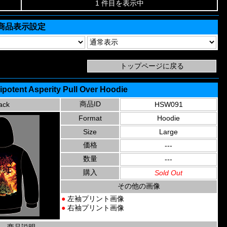
1 件目を表示中
商品表示設定
ipotent Asperity Pull Over Hoodie
商品ID
ack
HSW091
Format
Hoodie
Size
Large
価格
---
数量
---
購入
Sold Out
その他の画像
●
左袖プリント画像
●
右袖プリント画像