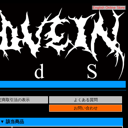
[
English Online Store
]
▼ 該当商品