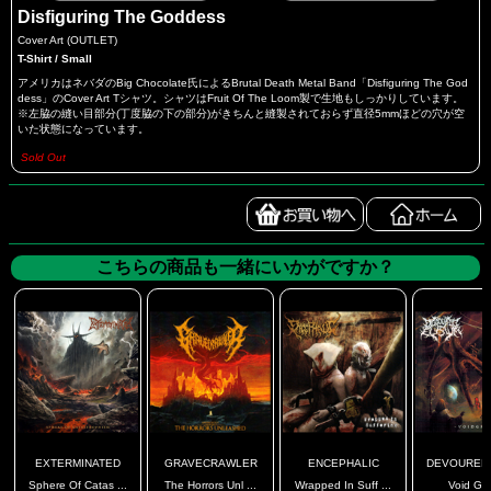
Disfiguring The Goddess
Cover Art (OUTLET)
T-Shirt / Small
アメリカはネバダのBig Chocolate氏によるBrutal Death Metal Band「Disfiguring The God
dess」のCover Art Tシャツ。シャツはFruit Of The Loom製で生地もしっかりしています。
※左脇の縫い目部分(丁度脇の下の部分)がきちんと縫製されておらず直径5mmほどの穴が空
いた状態になっています。
Sold Out
こちらの商品も一緒にいかがですか？
EXTERMINATED
GRAVECRAWLER
ENCEPHALIC
DEVOURED E
Sphere Of Catas ...
The Horrors Unl ...
Wrapped In Suff ...
Void Gr