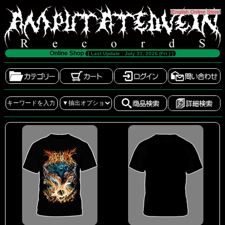
[
English Online Store
]
Online Shop
[ Last Update : July 31, 2026 (Fri.) ]