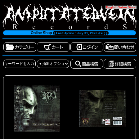
[
English Online Store
]
Online Shop
[ Last Update : July 31, 2026 (Fri.) ]