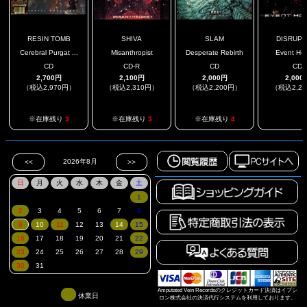
RESIN TOMB
SHIVA
SLAM
DISRUPT
Cerebral Purgat ...
Misanthropist
Desperate Rebirth
Event Hor
CD
CD-R
CD
CD
2,700円
2,100円
2,000円
2,000
（税込2,970円）
（税込2,310円）
（税込2,200円）
（税込2,2
.
※在庫残り
3
※在庫残り
3
※在庫残り
4
Amputated Vein Recordsのクレジットカード決済はイプシ
休業日
ロン株式会社の決済代行システムを利用しております。