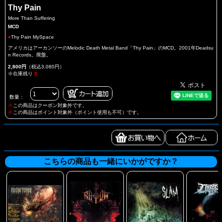
Thy Pain
More Than Suffering
MCD
●
Thy Pain MySpace
アメリカはアーカンソーのMelodic Death Metal Band「Thy Pain」のMCD。2001年Deadsu
n Records。廃盤。
2,800円
（税込3,080円）
※在庫残り
3
数量：
※
この商品はクーポン対象外です。
※
この商品はポイント対象外（ポイント使用も不可）です。
こちらの商品も一緒にいかがですか？