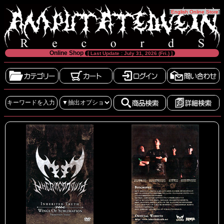
[
English Online Store
]
Online Shop
[ Last Update : July 31, 2026 (Fri.) ]