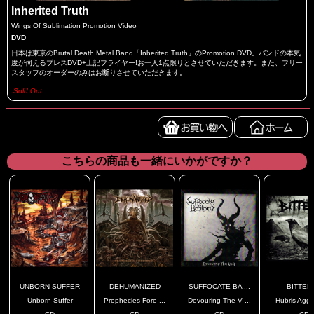
Inherited Truth
Wings Of Sublimation Promotion Video
DVD
日本は東京のBrutal Death Metal Band「Inherited Truth」のPromotion DVD。バンドの本気
度が伺えるプレスDVD+上記フライヤー!お一人1点限りとさせていただきます。また、フリー
スタッフのオーダーのみはお断りさせていただきます。
Sold Out
こちらの商品も一緒にいかがですか？
UNBORN SUFFER
DEHUMANIZED
SUFFOCATE BA ...
BITTER
Unborn Suffer
Prophecies Fore ...
Devouring The V ...
Hubris Aggre